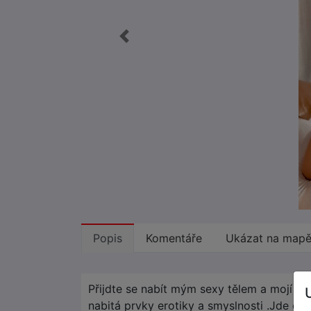
Popis
Komentáře
Ukázat na map
Přijdte se nabít mým sexy tělem a mojí en
nabitá prvky erotiky a smyslnosti .Jde o v