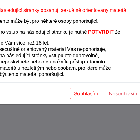
si odpočinout a
774 110 143
ásledující stránky obsahují sexuálně orientovaný materiál.
áždit celým
Vaše tělo k
ento může být pro některé osoby pohoršující.
ro vstup na následující stránku je nutné
POTVRDIT
že:
je Vám více než 18 let,
sexuálně orientovaný materiál Vás nepohoršuje,
na následující stránky vstupujete dobrovolně,
neposkytnete nebo neumožníte přístup k tomuto
materiálu nezletilým nebo osobám, pro které může
být tento materiál pohoršující.
Souhlasím
Nesouhlasím