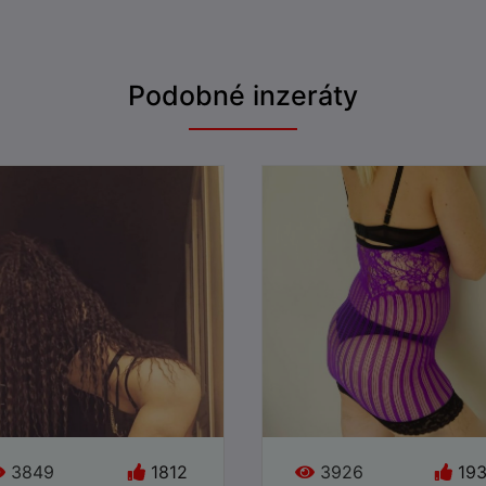
Věk: 46
Podobné inzeráty
y:
Jazyky:
●
ne
Online
3849
1812
3926
19