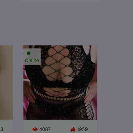
●
Online
33
4087
1959