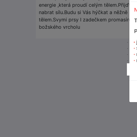
energie ,která proudí celým tělem.Přijďte 
N
nabrat sílu.Budu si Vás hýčkat a něžně dr
tělem.Svymi prsy I zadečkem promasíruji 
T
božského vrcholu
P
·
*
·
*
·
*
·
*