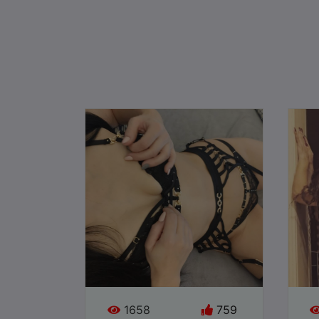
Jazyky:
Jazyk
●
●
Online
Onli
1658
759