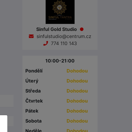
Sinful Gold Studio
●
sinfulstudio@centrum.cz
774 110 143
10:00-21:00
Pondělí
Dohodou
Úterý
Dohodou
Středa
Dohodou
Čtvrtek
Dohodou
Pátek
Dohodou
Sobota
Dohodou
Neděle
Dohodou