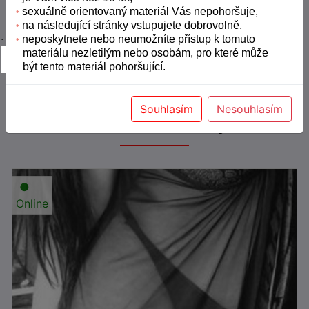
sexuálně orientovaný materiál Vás nepohoršuje,
·
*
na následující stránky vstupujete dobrovolně,
·
*
neposkytnete nebo neumožníte přístup k tomuto
·
*
Odeslat
materiálu nezletilým nebo osobám, pro které může
být tento materiál pohoršující.
Souhlasím
Nesouhlasím
Podobné inzeráty
●
Online