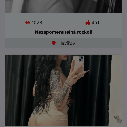
Věk: 26
1028
451
Jazyky:
Nezapomenutelná rozkoš
Havířov
●
Online