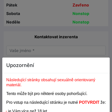
Pátek
Zavřeno
Sobota
Nonstop
Neděle
Nonstop
Kontaktovat inzerenta
Upozornění
Následující stránky obsahují sexuálně orientovaný
materiál.
Tento může být pro některé osoby pohoršující.
Pro vstup na následující stránku je nutné
POTVRDIT
že:
je Vám více než 18 let,
·
*