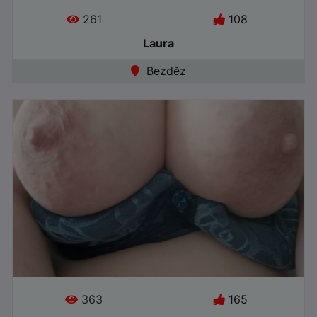
261
108
Laura
Jazyky:
Bezděz
●
Online
363
165