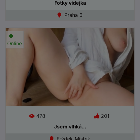
Fotky videjka
Praha 6
●
Online
478
201
Jsem vlhká...
Frýdek-Místek