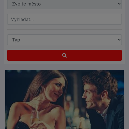
Jazyky:
●
Online