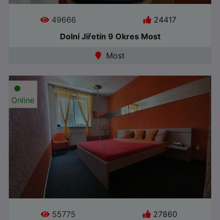
49666
24417
Dolní Jiřetín 9 Okres Most
Most
●
Online
55775
27860