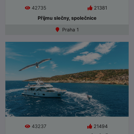
42735
21381
Příjmu slečny, společnice
Věk: 20
Jazyky:
Praha 1
●
Online
43237
21494