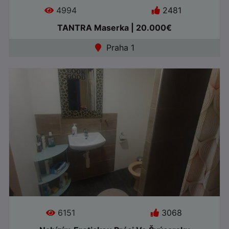
4994
2481
TANTRA Maserka | 20.000€
Jazyky:
Praha 1
●
Offline
Jazyky:
6151
3068