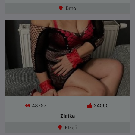
Jazyky:
Brno
●
Online
48757
24060
Zlatka
Plzeň