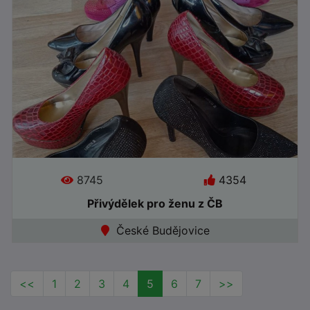
●
Offline
8745
4354
Přivýdělek pro ženu z ČB
České Budějovice
<<
1
2
3
4
5
6
7
>>