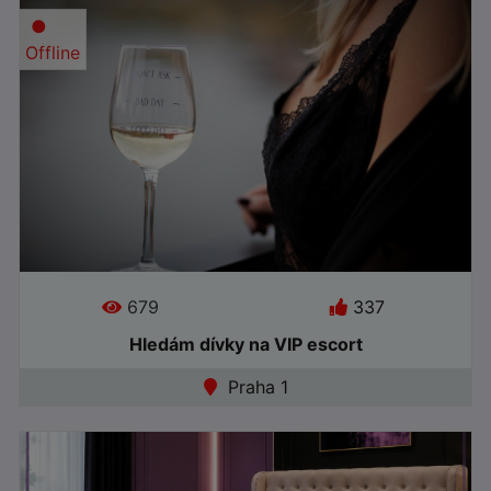
●
Offline
679
337
Jazyky:
Hledám dívky na VIP escort
Praha 1
●
Offline