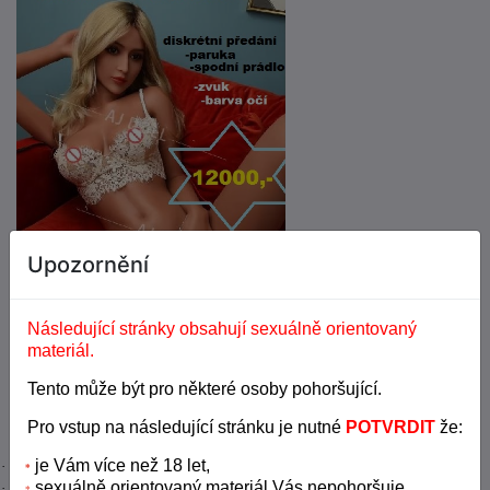
Upozornění
Následující stránky obsahují sexuálně orientovaný
materiál.
●
Tento může být pro některé osoby pohoršující.
Online
Pro vstup na následující stránku je nutné
POTVRDIT
že:
je Vám více než 18 let,
·
*
sexuálně orientovaný materiál Vás nepohoršuje,
·