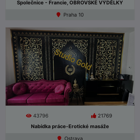
Společnice - Francie, OBROVSKÉ VÝDĚLKY
Jazyky:
Praha 10
●
Online
43796
21769
Nabídka práce-Erotické masáže
Věk: 30
Jazyky:
Ostrava