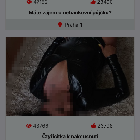
47152
23490
Máte zájem o nebankovní půjčku?
Jazyky:
Praha 1
●
Online
48766
23798
Čtyřicítka k nakousnutí