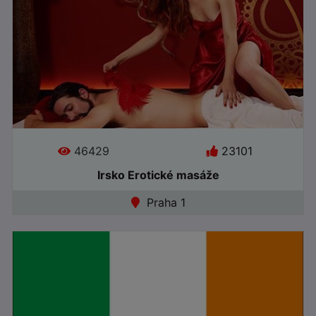
46429
23101
Irsko Erotické masáže
Jazyky:
Praha 1
●
Online