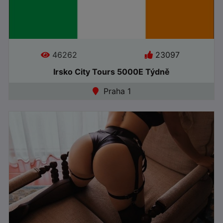
46262
23097
Irsko City Tours 5000E Týdně
Jazyky:
Praha 1
●
Online