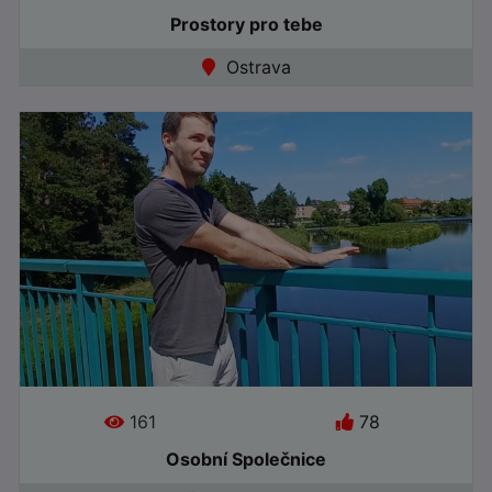
Prostory pro tebe
Jazyky:
Ostrava
●
Offline
161
78
Osobní Společnice
Jazyky: