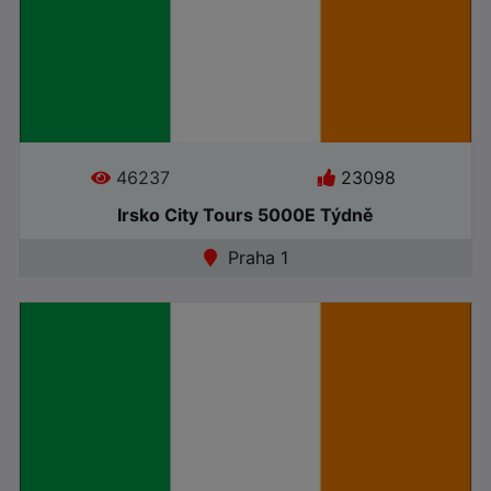
46237
23098
Irsko City Tours 5000E Týdně
Jazyky:
Praha 1
●
Online