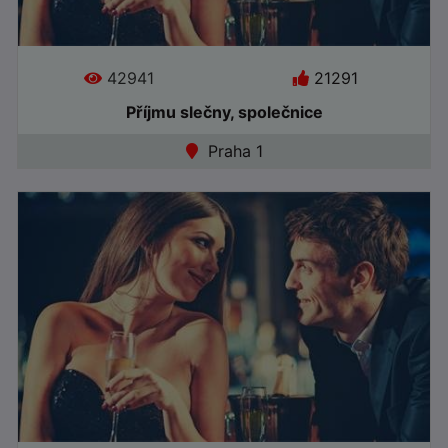
Jazyky:
42941
21291
Příjmu slečny, společnice
Praha 1
●
Online