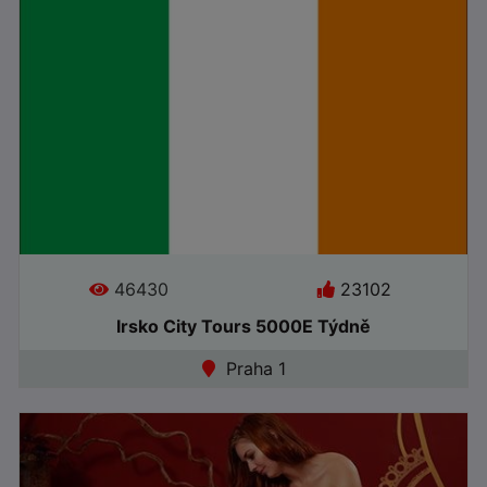
●
Online
46430
23102
Irsko City Tours 5000E Týdně
Jazyky:
Praha 1
●
Online