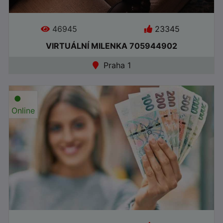
46945
23345
VIRTUÁLNÍ MILENKA 705944902
Praha 1
●
Online