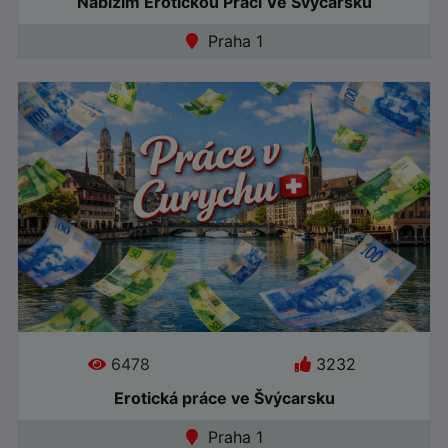
Nabízím Erotickou Práci Ve Švýcarsku
Praha 1
●
Offline
6478
3232
Erotická práce ve Švýcarsku
Praha 1