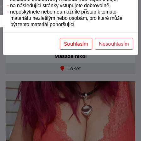
*
na následující stránky vstupujete dobrovolně,
·
*
neposkytnete nebo neumožníte přístup k tomuto
·
*
materiálu nezletilým nebo osobám, pro které může
být tento materiál pohoršující.
Souhlasím
Nesouhlasím
49465
24392
Masaze nikol
Věk: 45
Jazyky:
Loket
●
Online